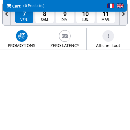
Cart
/ 0 Product(s)
AOÛT
AOÛT
AOÛT
AOÛT
AOÛT
7
8
9
10
11
VEN.
SAM.
DIM.
LUN.
MAR.
AOÛT
AOÛT
12
13
MER.
JEU.
PROMOTIONS
ZERO LATENCY
Afficher tout