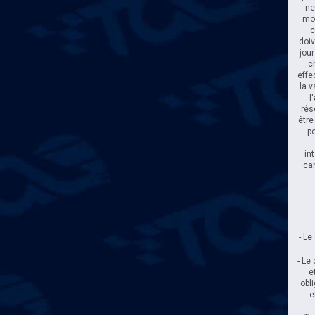
ne
mod
c
doi
jou
c
effe
la v
l
rés
être
po
in
ca
- Le
- Le
e
obl
e