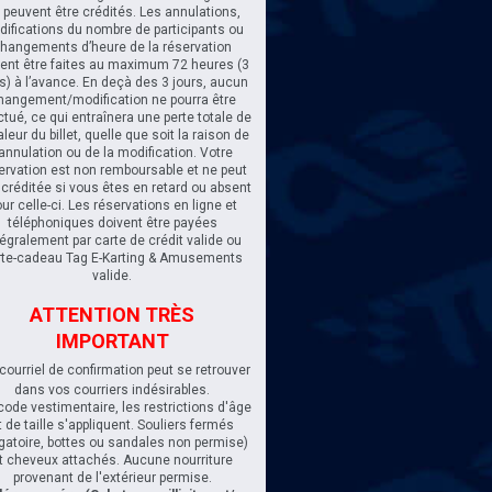
 peuvent être crédités. Les annulations,
ifications du nombre de participants ou
hangements d’heure de la réservation
vent être faites au maximum 72 heures (3
rs) à l’avance. En deçà des 3 jours, aucun
hangement/modification ne pourra être
ctué, ce qui entraînera une perte totale de
aleur du billet, quelle que soit la raison de
'annulation ou de la modification. Votre
ervation est non remboursable et ne peut
 créditée si vous êtes en retard ou absent
ur celle-ci. Les réservations en ligne et
téléphoniques doivent être payées
tégralement par carte de crédit valide ou
rte-cadeau Tag E-Karting & Amusements
valide.
ATTENTION TRÈS
IMPORTANT
 courriel de confirmation peut se retrouver
dans vos courriers indésirables.
 code vestimentaire, les restrictions d'âge
t de taille s'appliquent. Souliers fermés
igatoire, bottes ou sandales non permise)
t cheveux attachés. Aucune nourriture
provenant de l'extérieur permise.