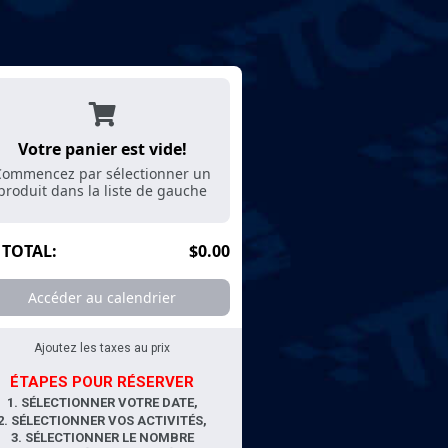
Votre panier est vide!
LANCER DE HACHES
BOWLING
ACTIVITÉS TECHNO
TAG RESTO-BAR
Commencez par sélectionner un
produit dans la liste de gauche
TOTAL:
$0.00
Accéder au calendrier
Ajoutez les taxes au prix
ÉTAPES POUR RÉSERVER
1. SÉLECTIONNER VOTRE DATE,
2. SÉLECTIONNER VOS ACTIVITÉS,
3. SÉLECTIONNER LE NOMBRE