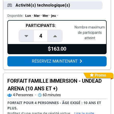
Activité(s) technologique(s)
Disponible:
Lun
·
Mar
·
Mer
·
Jeu
·
PARTICIPANTS:
Nombre maximum
de participants
4
atteint
$163.00
RÉSERVEZ MAINTENANT
FORFAIT FAMILLE IMMERSION - UNDEAD
ARENA (10 ANS ET +)
4
Personnes
·
60 minutes
FORFAIT POUR 4 PERSONNES - ÂGE EXIGÉ : 10 ANS ET
PLUS.
Profitez d'une partie de réalité virtue...
Lire la suite