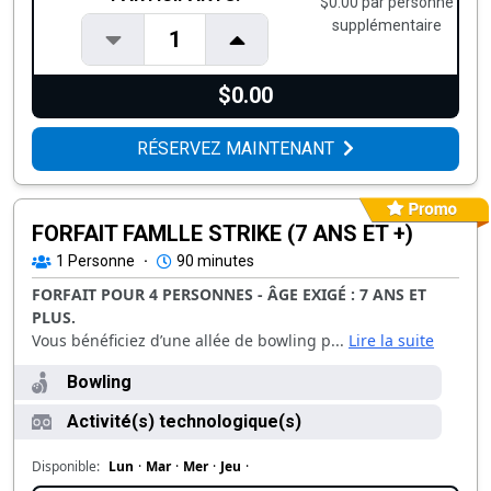
$0.00 par personne
supplémentaire
1
$0.00
RÉSERVEZ MAINTENANT
FORFAIT FAMLLE STRIKE (7 ANS ET +)
1
Personne
·
90 minutes
FORFAIT POUR 4 PERSONNES - ÂGE EXIGÉ : 7 ANS ET
PLUS.
Vous bénéficiez d’une allée de bowling p...
Lire la suite
Bowling
Activité(s) technologique(s)
Disponible:
Lun
·
Mar
·
Mer
·
Jeu
·