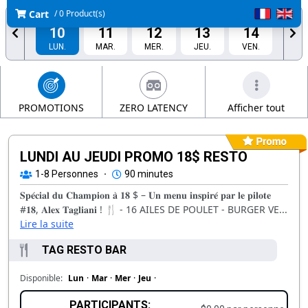
Cart
/ 0 Product(s)
AOÛT
AOÛT
AOÛT
AOÛT
AOÛT
10
11
12
13
14
LUN.
MAR.
MER.
JEU.
VEN.
AOÛT
AOÛT
15
16
SAM.
DIM.
PROMOTIONS
ZERO LATENCY
Afficher tout
LUNDI AU JEUDI PROMO 18$ RESTO
1-8
Personnes
·
90 minutes
𝐒𝐩𝐞́𝐜𝐢𝐚𝐥 𝐝𝐮 𝐂𝐡𝐚𝐦𝐩𝐢𝐨𝐧 𝐚̀ 𝟏𝟖 $ – 𝐔𝐧 𝐦𝐞𝐧𝐮 𝐢𝐧𝐬𝐩𝐢𝐫𝐞́ 𝐩𝐚𝐫 𝐥𝐞 𝐩𝐢𝐥𝐨𝐭𝐞
#𝟏𝟖, 𝐀𝐥𝐞𝐱 𝐓𝐚𝐠𝐥𝐢𝐚𝐧𝐢 ! 🍴 - 16 AILES DE POULET - BURGER VE...
Lire la suite
TAG RESTO BAR
Disponible:
Lun
·
Mar
·
Mer
·
Jeu
·
PARTICIPANTS: